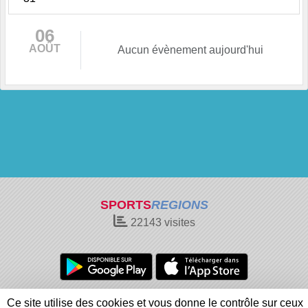
06
AOÛT
Aucun évènement aujourd'hui
SPORTS
REGIONS
22143
visites
Charte cookies
Gestion des cookies
Ce site utilise des cookies et vous donne le contrôle sur ceux