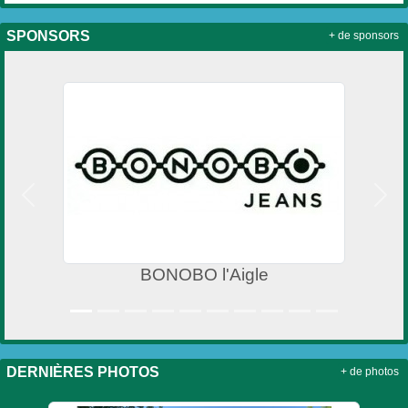
SPONSORS
+ de sponsors
Précedent
Suiv
BONOBO l'Aigle
DERNIÈRES PHOTOS
+ de photos