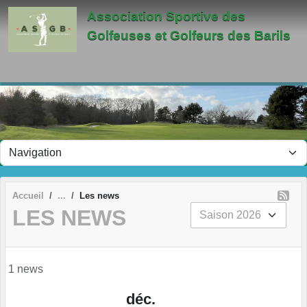
Panneau de gestion des cookies
Association Sportive des
Golfeuses et Golfeurs des Barils
Accueil
Les news
LES NEWS
1 news
déc.